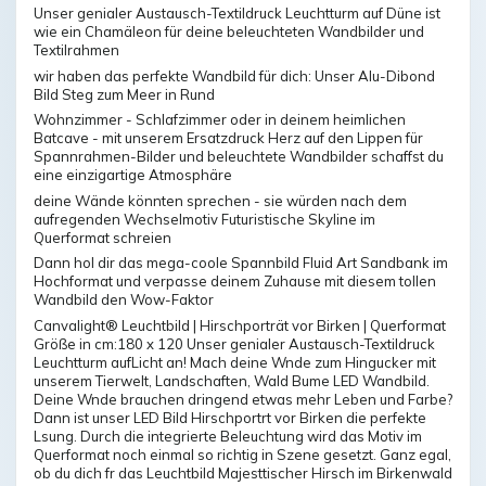
Unser genialer Austausch-Textildruck Leuchtturm auf Düne ist
wie ein Chamäleon für deine beleuchteten Wandbilder und
Textilrahmen
wir haben das perfekte Wandbild für dich: Unser Alu-Dibond
Bild Steg zum Meer in Rund
Wohnzimmer - Schlafzimmer oder in deinem heimlichen
Batcave - mit unserem Ersatzdruck Herz auf den Lippen für
Spannrahmen-Bilder und beleuchtete Wandbilder schaffst du
eine einzigartige Atmosphäre
deine Wände könnten sprechen - sie würden nach dem
aufregenden Wechselmotiv Futuristische Skyline im
Querformat schreien
Dann hol dir das mega-coole Spannbild Fluid Art Sandbank im
Hochformat und verpasse deinem Zuhause mit diesem tollen
Wandbild den Wow-Faktor
Canvalight® Leuchtbild | Hirschporträt vor Birken | Querformat
Größe in cm:180 x 120 Unser genialer Austausch-Textildruck
Leuchtturm aufLicht an! Mach deine Wnde zum Hingucker mit
unserem Tierwelt, Landschaften, Wald Bume LED Wandbild.
Deine Wnde brauchen dringend etwas mehr Leben und Farbe?
Dann ist unser LED Bild Hirschportrt vor Birken die perfekte
Lsung. Durch die integrierte Beleuchtung wird das Motiv im
Querformat noch einmal so richtig in Szene gesetzt. Ganz egal,
ob du dich fr das Leuchtbild Majesttischer Hirsch im Birkenwald