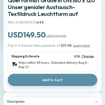
Querformat Größe in cm:180 x 120
Unser genialer Austausch-
Textildruck Leuchtturm auf
SKU: 27261597272
4.6
USD149.50
USD194.50
Pay in 4 interest-free payments of
$37.38
Learn more
Shipping Estimate
USA
Change
Ships within 48 hours · Estimated delivery
Aug 8
-
Aug 13
Add to Cart
Description