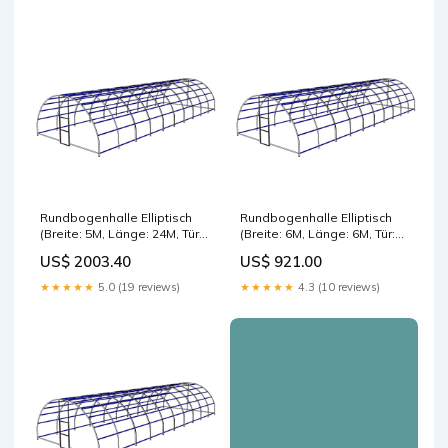
Rundbogenhalle Elliptisch
Rundbogenhalle Elliptisch
(Breite: 5M, Länge: 24M, Tür:
(Breite: 6M, Länge: 6M, Tür:
2M, Isolation: ohne Isolation)
1M, Isolation: ohne Isolation)
US$ 2003.40
US$ 921.00
Bizophole+Izofelt
ohne Isolation
★★★★★
5.0 (19 reviews)
★★★★★
4.3 (10 reviews)