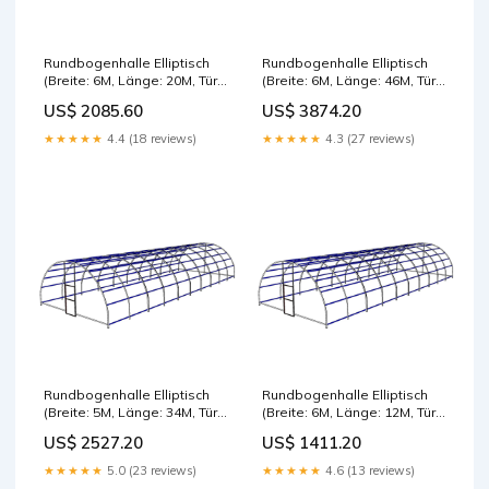
Rundbogenhalle Elliptisch
Rundbogenhalle Elliptisch
(Breite: 6M, Länge: 20M, Tür:
(Breite: 6M, Länge: 46M, Tür:
2M, Isolation: ohne Isolation)
1M, Isolation: ohne Isolation)
US$ 2085.60
US$ 3874.20
ohne Isolation
Bizophole+Izofelt
★★★★★
4.4 (18 reviews)
★★★★★
4.3 (27 reviews)
Rundbogenhalle Elliptisch
Rundbogenhalle Elliptisch
(Breite: 5M, Länge: 34M, Tür:
(Breite: 6M, Länge: 12M, Tür:
1M, Isolation: ohne Isolation)
1M, Isolation: ohne Isolation)
US$ 2527.20
US$ 1411.20
Bizophole
Bizophole
★★★★★
5.0 (23 reviews)
★★★★★
4.6 (13 reviews)