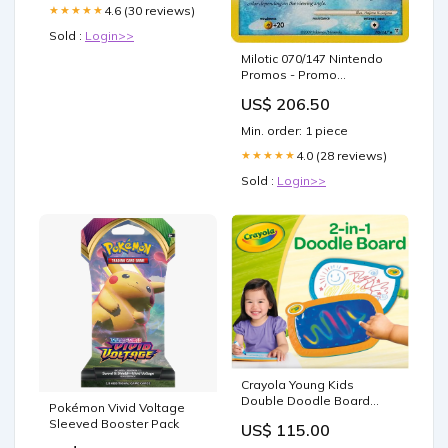
4.6 (30 reviews)
★★★★★
Sold :
Login>>
Milotic 070/147 Nintendo
Promos - Promo
Condition:Damaged
US$ 206.50
Min. order: 1 piece
4.0 (28 reviews)
★★★★★
Sold :
Login>>
Crayola Young Kids
Double Doodle Board
Pokémon Vivid Voltage
CY81-1536 vehicles
Sleeved Booster Pack
US$ 115.00