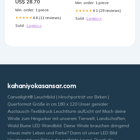
US$ 28.70
Min. order: 1 piece
Min. order: 1 piece
4.1 (29 reviews)
★★★★★
4.6 (11 reviews)
★★★★★
Sold :
Login>>
Sold :
Login>>
kahaniyokasansar.com
Canvalight® Leuchtbild | Hirschporträt vor Birken |
Querformat Größe in cm:180 x 120 Unser genialer
Austausch-Textildruck Leuchtturm aufLicht an! Mach deine
Wnde zum Hingucker mit unserem Tierwelt, Landschaften,
Wald Bume LED Wandbild. Deine Wnde brauchen dringend
etwas mehr Leben und Farbe? Dann ist unser LED Bild
Hirschportrt vor Birken die perfekte Lsung. Durch die