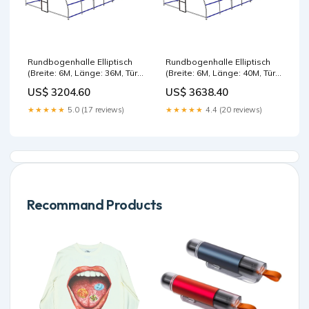
Rundbogenhalle Elliptisch
Rundbogenhalle Elliptisch
(Breite: 6M, Länge: 36M, Tür:
(Breite: 6M, Länge: 40M, Tür:
1M, Isolation: ohne Isolation)
2M, Isolation: ohne Isolation)
US$ 3204.60
US$ 3638.40
Gewächshaus
Bizophole
★★★★★
5.0 (17 reviews)
★★★★★
4.4 (20 reviews)
Recommand Products