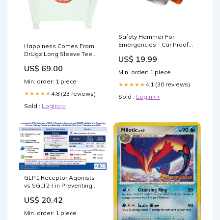
Safety Hammer For
Emergencies - Car Proof
Happiness Comes From
Color:Blue
DrÜgz Long Sleeve Tee
US$ 19.99
Color:Bone
US$ 69.00
Min. order: 1 piece
Min. order: 1 piece
4.1 (30 reviews)
★★★★★
4.8 (23 reviews)
★★★★★
Sold :
Login>>
Sold :
Login>>
GLP1 Receptor Agonists
vs SGLT2-I in Preventing
CKD in T2DM: An Interview
US$ 20.42
– AJKD Blog
Min. order: 1 piece