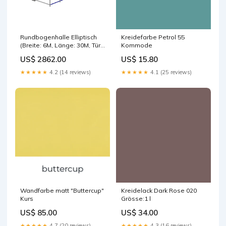
Rundbogenhalle Elliptisch
Kreidefarbe Petrol 55
(Breite: 6M, Länge: 30M, Tür:
Kommode
2M, Isolation: ohne Isolation)
US$ 2862.00
US$ 15.80
Bizophole
★★★★★
4.2 (14 reviews)
★★★★★
4.1 (25 reviews)
Wandfarbe matt "Buttercup"
Kreidelack Dark Rose 020
Kurs
Grösse:1 l
US$ 85.00
US$ 34.00
★★★★★
4.7 (20 reviews)
★★★★★
4.3 (16 reviews)