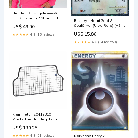
Herzlein® Longsleeve-Shirt
mit Rollkragen "Strandliebe"
Blissey - HeartGold &
in Pink Gürtel
SoulSilver (Ultra Rare) [HS-
US$ 49.00
106] Mega-Schlapor
US$ 15.86
★★★★★
4.2 (16 reviews)
★★★★★
4.6 (14 reviews)
Kleinmetall 20419810
Masterline Hundegitter für
BMW 5er Touring Typ: F11
US$ 139.25
Starliner
★★★★★
4.3 (21 reviews)
Darkness Energy -