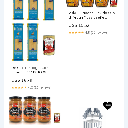
Vidal - Sapone Liquido Olio
di Argan Flüssigseife
Arganöl 3x300 ml italienisch
US$ 15.52
Original + kostenlos polpa
400 g 3x 330g
★★★★★
4.5 (11 reviews)
De Cecco Spaghettoni
quadrati N°413 100%
Italienisch Pasta Nudeln
US$ 16.79
5x500 g italienisch Original +
kostenlos Polpa 400 g 80G2
★★★★★
4.0 (23 reviews)