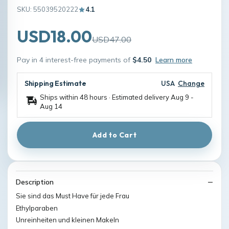
SKU: 55039520222
4.1
USD18.00
USD47.00
Pay in 4 interest-free payments of
$4.50
Learn more
Shipping Estimate
USA
Change
Ships within 48 hours · Estimated delivery
Aug 9
-
Aug 14
Add to Cart
Description
Sie sind das Must Have für jede Frau
Ethylparaben
Unreinheiten und kleinen Makeln