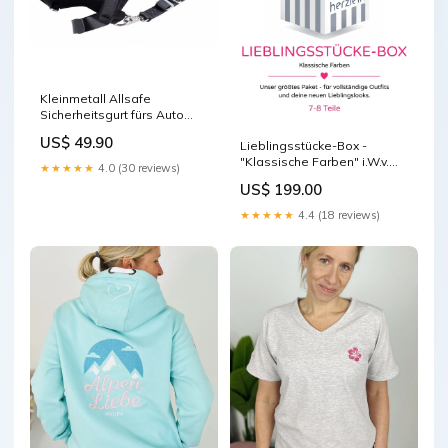
Kleinmetall Allsafe
Sicherheitsgurt fürs Auto
Hunderampen
US$ 49.90
Lieblingsstücke-Box -
"Klassische Farben" i.W.v.
★★★★★
4.0 (30 reviews)
300€ Größe:36-38 (S)
US$ 199.00
★★★★★
4.4 (18 reviews)