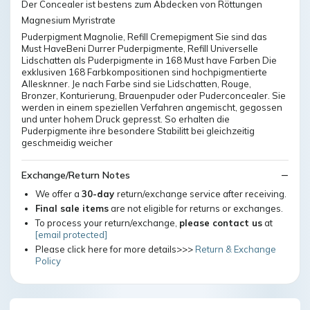
Der Concealer ist bestens zum Abdecken von Röttungen
Magnesium Myristrate
Puderpigment Magnolie, Refill Cremepigment Sie sind das
Must HaveBeni Durrer Puderpigmente, Refill Universelle
Lidschatten als Puderpigmente in 168 Must have Farben Die
exklusiven 168 Farbkompositionen sind hochpigmentierte
Allesknner. Je nach Farbe sind sie Lidschatten, Rouge,
Bronzer, Konturierung, Brauenpuder oder Puderconcealer. Sie
werden in einem speziellen Verfahren angemischt, gegossen
und unter hohem Druck gepresst. So erhalten die
Puderpigmente ihre besondere Stabilitt bei gleichzeitig
geschmeidig weicher
Exchange/Return Notes
We offer a
30-day
return/exchange service after receiving.
Final sale items
are not eligible for returns or exchanges.
To process your return/exchange,
please contact us
at
[email protected]
Please click here for more details>>>
Return & Exchange
Policy