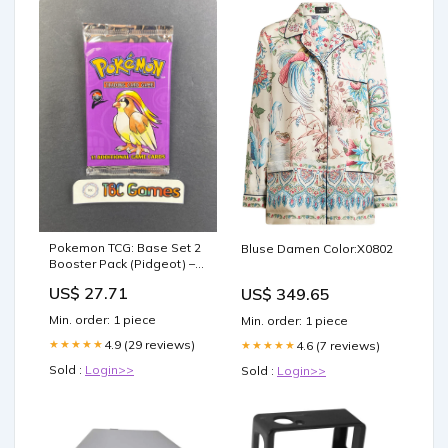
Pokemon TCG: Base Set 2
Bluse Damen Color:X0802
Booster Pack (Pidgeot) –
TBC Games
US$ 27.71
US$ 349.65
Min. order: 1 piece
Min. order: 1 piece
4.9 (29 reviews)
★★★★★
4.6 (7 reviews)
★★★★★
Sold :
Login>>
Sold :
Login>>