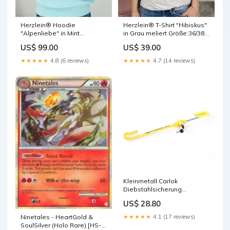
Herzlein® Hoodie
Herzlein® T-Shirt "Hibiskus"
"Alpenliebe" in Mint
in Grau meliert Größe:36/38
Größe:40/42 (M)
(S)
US$ 99.00
US$ 39.00
★★★★★
4.8 (6 reviews)
★★★★★
4.7 (14 reviews)
Kleinmetall Carlok
Diebstahlsicherung
Lenkradkralle
US$ 28.80
Absperrstange
Diebstahlsicherung
★★★★★
4.1 (17 reviews)
Ninetales - HeartGold &
SoulSilver (Holo Rare) [HS-7]