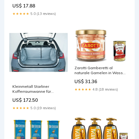
Floink
US$ 17.88
★★★★★
5.0 (13 reviews)
Zarotti Gamberetti al
naturale Garnelen in Wasser
und Salz erhalten 110 g 6x
US$ 31.36
italienisch Original
Kleinmetall Starliner
Pastasauce + kostenlos
★★★★★
4.8 (18 reviews)
Kofferraumwanne für
polpa 400 g Pepe
Citroen Berlingo I + First
US$ 172.50
(grau) Starliner
★★★★★
5.0 (19 reviews)