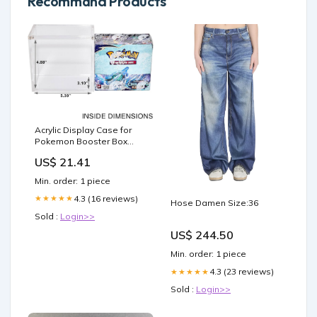
Recommand Products
Acrylic Display Case for
Pokemon Booster Box
6mm Premium Magnetic
US$ 21.41
Top Stackable : Toys &
Games
Min. order: 1 piece
4.3 (16 reviews)
★★★★★
Hose Damen Size:36
Sold :
Login>>
US$ 244.50
Min. order: 1 piece
4.3 (23 reviews)
★★★★★
Sold :
Login>>