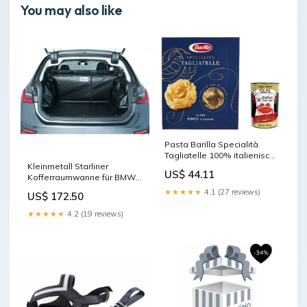
You may also like
Pasta Barilla Specialità
Tagliatelle 100% italienisch
Kleinmetall Starliner
Nudeln pack 500 g 20x
US$ 44.11
Kofferraumwanne für BMW
italienisch Original +
X1 Typ: E84 (schwarz)
kostenlos polpa 400 g Pet
★★★★★
4.1 (27 reviews)
US$ 172.50
Diebstahlsicherung
★★★★★
4.2 (19 reviews)