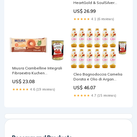
HeartGold & SoulSilver
(Common) [HS-121]
US$ 26.99
Language:English
★★★★★
4.1 (6 reviews)
Miusra Ciambelline Integrali
Fibraextra Kuchen
Cleo Bagnodoccia Camelia
Vollkornmehl Wholemeal
Dorata e Olio di Argan
US$ 23.08
Donuts 230 g 6x italienisch
Duschgel mit goldener
US$ 46.07
Original Gebäck + kostenlos
Kamelie und Arganöl –
★★★★★
4.6 (19 reviews)
polpa 400 g Health
12x750 ml italienisch
★★★★★
4.7 (15 reviews)
Original + kostenlos polpa
400 g Urbani Funghi