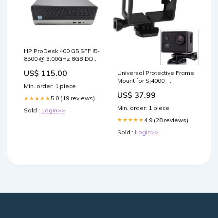
HP ProDesk 400 G5 SFF i5-
8500 @ 3.00GHz 8GB DDR4
256GB M.2 ) madagascar
US$ 115.00
Universal Protective Frame
Mount for Sj4000 -
Min. order: 1 piece
Assorted Hardware
US$ 37.99
Cookware Sets
5.0 (19 reviews)
★★★★★
Min. order: 1 piece
Sold :
Login>>
4.9 (28 reviews)
★★★★★
Sold :
Login>>