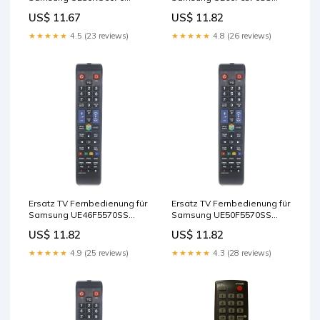
Fernseher Cables - Other
Fernseher Remote Control
US$ 11.67
US$ 11.82
★★★★★
4.5 (23 reviews)
★★★★★
4.8 (26 reviews)
Ersatz TV Fernbedienung für
Ersatz TV Fernbedienung für
Samsung UE46F5570SS
Samsung UE50F5570SS
Fernseher Remote Control
Fernseher Remote Control
US$ 11.82
US$ 11.82
★★★★★
4.9 (25 reviews)
★★★★★
4.3 (28 reviews)