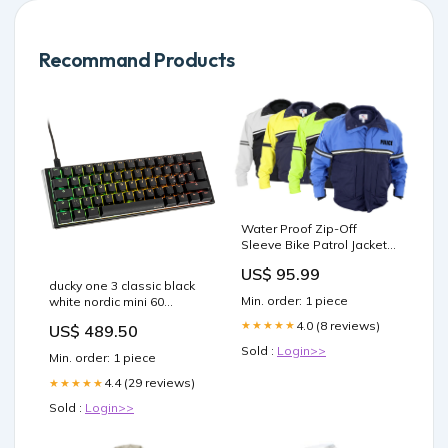
Recommand Products
Water Proof Zip-Off
Sleeve Bike Patrol Jacket
with Removable Liner
US$ 95.99
(Police) Size:Small
ducky one 3 classic black
Min. order: 1 piece
white nordic mini 60
gateron baby kangaroo
4.0 (8 reviews)
★★★★★
US$ 489.50
rgb league of legends
Sold :
Login>>
Min. order: 1 piece
4.4 (29 reviews)
★★★★★
Sold :
Login>>