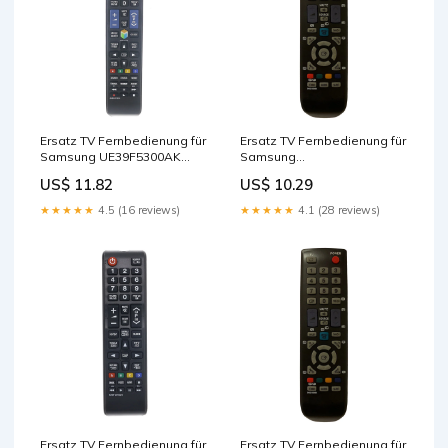
Ersatz TV Fernbedienung für
Ersatz TV Fernbedienung für
Samsung UE39F5300AK
Samsung
Fernseher Cables - Other
LN26B360C5DUZAAO
US$ 11.82
US$ 10.29
Fernseher Remote Control
★★★★★
4.5 (16 reviews)
★★★★★
4.1 (28 reviews)
Ersatz TV Fernbedienung für
Ersatz TV Fernbedienung für