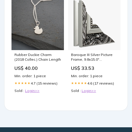
Rubber Duckie Charm
Baroque III Silver Picture
(2018 Collec.) Chain Length
Frame, 9.8x15.0"
Product:Deep mount
US$ 40.00
US$ 33.53
Min. order: 1 piece
Min. order: 1 piece
4.7 (15 reviews)
4.6 (17 reviews)
★★★★★
★★★★★
Sold :
Login>>
Sold :
Login>>