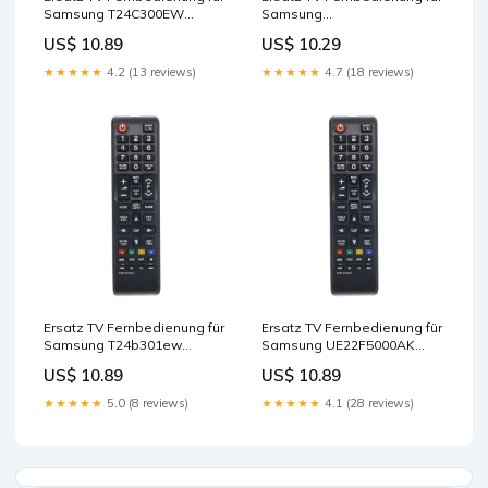
Samsung T24C300EW
Samsung
Fernseher Remote Control
LN32B360C5DXZASG05
US$ 10.89
US$ 10.29
Fernseher Remote Control
★★★★★
4.2 (13 reviews)
★★★★★
4.7 (18 reviews)
Ersatz TV Fernbedienung für
Ersatz TV Fernbedienung für
Samsung T24b301ew
Samsung UE22F5000AK
Fernseher Remote Control
Fernseher Remote Control
US$ 10.89
US$ 10.89
★★★★★
5.0 (8 reviews)
★★★★★
4.1 (28 reviews)