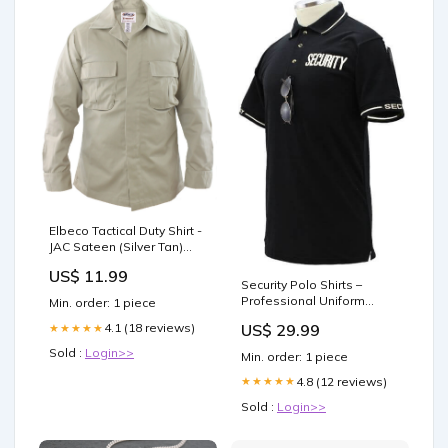
Elbeco Tactical Duty Shirt -
JAC Sateen (Silver Tan)
Option 1:32-L
US$ 11.99
Security Polo Shirts –
Professional Uniform
Min. order: 1 piece
Wear Color:Gray
US$ 29.99
4.1 (18 reviews)
★★★★★
Sold :
Login>>
Min. order: 1 piece
4.8 (12 reviews)
★★★★★
Sold :
Login>>