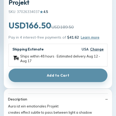
Projekt
SKU: 37026334037
4.5
USD166.50
USD189.50
Pay in 4 interest-free payments of
$41.62
Learn more
Shipping Estimate
USA
Change
Ships within 48 hours · Estimated delivery
Aug 12
-
Aug 17
Add to Cart
Description
Aura ist ein emotionales Projekt
creates effect subtle to pass between light a shadow