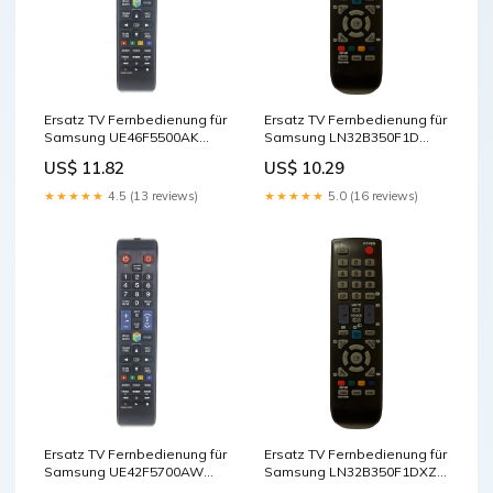
Ersatz TV Fernbedienung für
Ersatz TV Fernbedienung für
Samsung UE46F5500AK
Samsung LN32B350F1D
Fernseher Cables - Other
Fernseher Remote Control
US$ 11.82
US$ 10.29
★★★★★
4.5 (13 reviews)
★★★★★
5.0 (16 reviews)
Ersatz TV Fernbedienung für
Ersatz TV Fernbedienung für
Samsung UE42F5700AW
Samsung LN32B350F1DXZA
Fernseher Remote Control
Fernseher Cables - Other