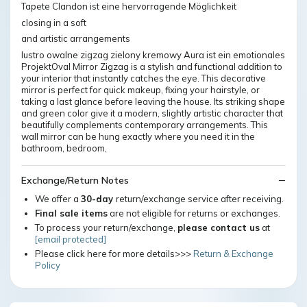
Tapete Clandon ist eine hervorragende Möglichkeit
closing in a soft
and artistic arrangements
lustro owalne zigzag zielony kremowy Aura ist ein emotionales
ProjektOval Mirror Zigzag is a stylish and functional addition to
your interior that instantly catches the eye. This decorative
mirror is perfect for quick makeup, fixing your hairstyle, or
taking a last glance before leaving the house. Its striking shape
and green color give it a modern, slightly artistic character that
beautifully complements contemporary arrangements. This
wall mirror can be hung exactly where you need it in the
bathroom, bedroom,
Exchange/Return Notes
We offer a
30-day
return/exchange service after receiving.
Final sale items
are not eligible for returns or exchanges.
To process your return/exchange,
please contact us
at
[email protected]
Please click here for more details>>>
Return & Exchange
Policy